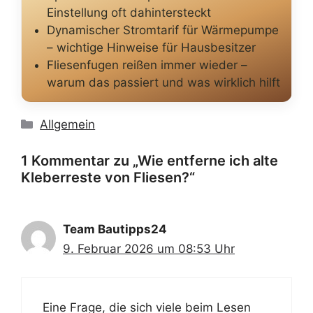
Einstellung oft dahintersteckt
Dynamischer Stromtarif für Wärmepumpe
– wichtige Hinweise für Hausbesitzer
Fliesenfugen reißen immer wieder –
warum das passiert und was wirklich hilft
Kategorien
Allgemein
1 Kommentar zu „Wie entferne ich alte
Kleberreste von Fliesen?“
Team Bautipps24
9. Februar 2026 um 08:53 Uhr
Eine Frage, die sich viele beim Lesen