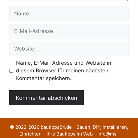
Name
E-
Mail-
Adresse
Website
Name, E-Mail-Adresse und Website in
diesem Browser für meinen nächsten
Kommentar speichern.
© 2022-2026
bautipps24.de
- Bauen, DIY, Installieren,
Einrichten – Ihre Bautipps im Web -
info@ms-