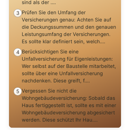
sind als der ….
Prüfen Sie den Umfang der
3
Versicherungen genau: Achten Sie auf
die Deckungssummen und den genauen
Leistungsumfang der Versicherungen.
Es sollte klar definiert sein, welch….
Berücksichtigen Sie eine
4
Unfallversicherung für Eigenleistungen:
Wer selbst auf der Baustelle mitarbeitet,
sollte über eine Unfallversicherung
nachdenken. Diese greift, f….
Vergessen Sie nicht die
5
Wohngebäudeversicherung: Sobald das
Haus fertiggestellt ist, sollte es mit einer
Wohngebäudeversicherung abgesichert
werden. Diese schützt Ihr Hau….