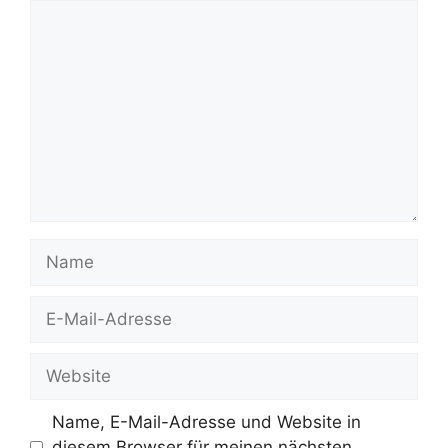
Kommentar
Name
E-
Mail-
Adresse
Website
Name, E-Mail-Adresse und Website in
diesem Browser für meinen nächsten