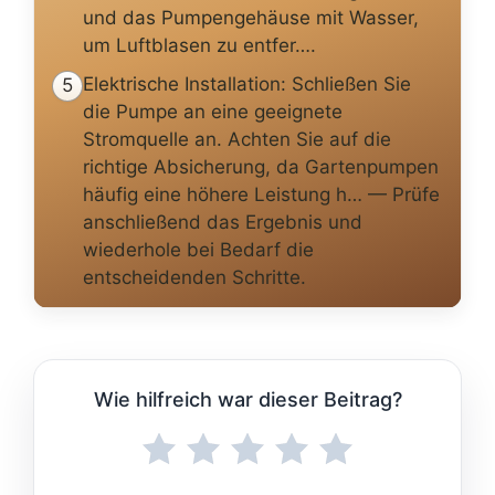
und das Pumpengehäuse mit Wasser,
um Luftblasen zu entfer….
Elektrische Installation: Schließen Sie
5
die Pumpe an eine geeignete
Stromquelle an. Achten Sie auf die
richtige Absicherung, da Gartenpumpen
häufig eine höhere Leistung h… — Prüfe
anschließend das Ergebnis und
wiederhole bei Bedarf die
entscheidenden Schritte.
Wie hilfreich war dieser Beitrag?