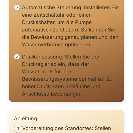
Automatische Steuerung: Installieren Sie
eine Zeitschaltuhr oder einen
Druckschalter, um die Pumpe
automatisch zu steuern. So können Sie
die Bewässerung genau planen und den
Wasserverbrauch optimieren.
Druckanpassung: Stellen Sie den
Druckregler so ein, dass der
Wasserdruck für Ihre
Bewässerungssysteme optimal ist. Zu
hoher Druck kann Schläuche und
Anschlüsse beschädigen.
Anleitung
Vorbereitung des Standortes: Stellen
1