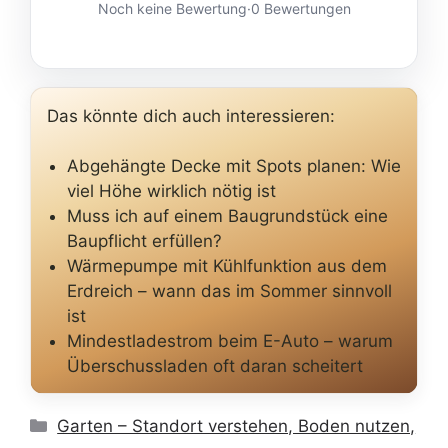
Noch keine Bewertung
·
0 Bewertungen
Das könnte dich auch interessieren:
Abgehängte Decke mit Spots planen: Wie
viel Höhe wirklich nötig ist
Muss ich auf einem Baugrundstück eine
Baupflicht erfüllen?
Wärmepumpe mit Kühlfunktion aus dem
Erdreich – wann das im Sommer sinnvoll
ist
Mindestladestrom beim E-Auto – warum
Überschussladen oft daran scheitert
Kategorien
Garten – Standort verstehen, Boden nutzen,