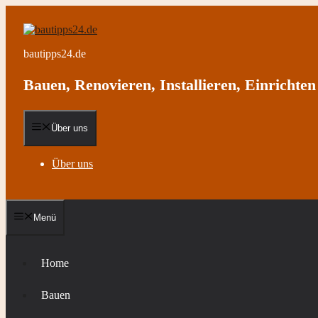
Zum
Inhalt
springen
bautipps24.de
Bauen, Renovieren, Installieren, Einrichten 
Über uns
Über uns
Menü
Home
Bauen