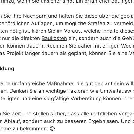
hinzu, wenn Sie unsicher sind. Ein erfahrener Bauinge
n Sie Ihre Nachbarn und halten Sie diese über die gepl
e behördlichen Auflagen, um mögliche Strafen zu vermeid
en nötig ist, klären Sie im Voraus, welche Inhalte die
 nur die direkten
Baukosten
ein, sondern auch die Geb
en können dauern. Rechnen Sie daher mit einigen Woch
as Projekt länger dauern als geplant, können Sie eine
cklung
ne umfangreiche Maßnahme, die gut geplant sein will. In 
ben. Denken Sie an wichtige Faktoren wie Umweltauswi
teiligten und eine sorgfältige Vorbereitung können Ihnen
 Sie Zeit und stellen sicher, dass alle rechtlichen Vor
n Ablauf, sondern auch zu besseren Ergebnissen. Und d
obleme zu bekommen. 🙂