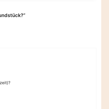
undstück?“
zeit)?