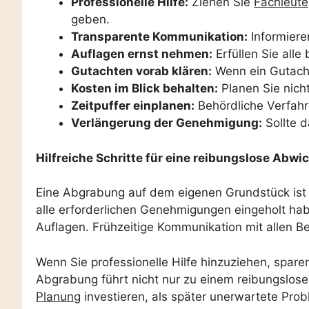
Professionelle Hilfe:
Ziehen Sie
Fachleute
geben.
Transparente Kommunikation:
Informiere
Auflagen ernst nehmen:
Erfüllen Sie all
Gutachten vorab klären:
Wenn ein Gutacht
Kosten im Blick behalten:
Planen Sie nicht
Zeitpuffer einplanen:
Behördliche Verfahr
Verlängerung der Genehmigung:
Sollte d
Hilfreiche Schritte für eine reibungslose Abwi
Eine Abgrabung auf dem eigenen Grundstück ist ei
alle erforderlichen Genehmigungen eingeholt ha
Auflagen. Frühzeitige Kommunikation mit allen Be
Wenn Sie professionelle Hilfe hinzuziehen, sparen
Abgrabung führt nicht nur zu einem reibungslose
Planung
investieren, als später unerwartete Pr