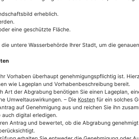
dschaftsbild erheblich.
erden.
oder eine geschützte Fläche.
ie untere Wasserbehörde Ihrer Stadt, um die genauen V
tten
Ihr Vorhaben überhaupt genehmigungspflichtig ist. Hierz
ionen wie Lageplan und Vorhabenbeschreibung bereit.
h Art der Abgrabung benötigen Sie einen Lageplan, e
che Umweltauswirkungen. – Die
Kosten
für ein solches 
Antrag auf Genehmigung aus und reichen Sie ihn zusamm
 auch digital erledigen.
hren Antrag und bewertet, ob die Abgrabung genehmig
rücksichtigt.
üfung erhalten Sie entweder die Genehmigung oder Auf