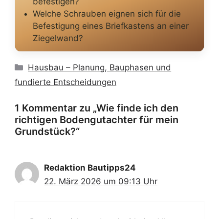
befestigen?
Welche Schrauben eignen sich für die
Befestigung eines Briefkastens an einer
Ziegelwand?
Kategorien
Hausbau – Planung, Bauphasen und
fundierte Entscheidungen
1 Kommentar zu „Wie finde ich den
richtigen Bodengutachter für mein
Grundstück?“
Redaktion Bautipps24
22. März 2026 um 09:13 Uhr