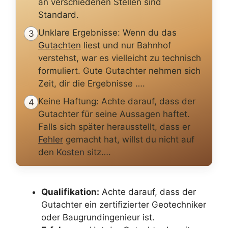
an verschiedenen Stellen sind
Standard.
Unklare Ergebnisse: Wenn du das
3
Gutachten
liest und nur Bahnhof
verstehst, war es vielleicht zu technisch
formuliert. Gute Gutachter nehmen sich
Zeit, dir die Ergebnisse ….
Keine Haftung: Achte darauf, dass der
4
Gutachter für seine Aussagen haftet.
Falls sich später herausstellt, dass er
Fehler
gemacht hat, willst du nicht auf
den
Kosten
sitz….
Qualifikation:
Achte darauf, dass der
Gutachter ein zertifizierter Geotechniker
oder Baugrundingenieur ist.