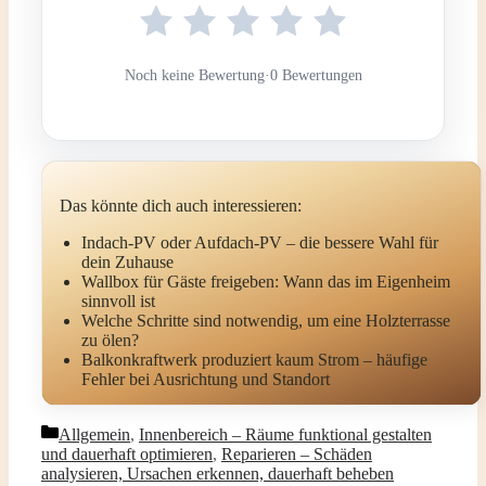
Noch keine Bewertung
·
0 Bewertungen
Das könnte dich auch interessieren:
Indach-PV oder Aufdach-PV – die bessere Wahl für
dein Zuhause
Wallbox für Gäste freigeben: Wann das im Eigenheim
sinnvoll ist
Welche Schritte sind notwendig, um eine Holzterrasse
zu ölen?
Balkonkraftwerk produziert kaum Strom – häufige
Fehler bei Ausrichtung und Standort
Kategorien
Allgemein
,
Innenbereich – Räume funktional gestalten
und dauerhaft optimieren
,
Reparieren – Schäden
analysieren, Ursachen erkennen, dauerhaft beheben