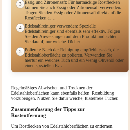
Essig und Zitronensaft: Für hartnäckige Rostflecken
3
können Sie auch Essig oder Zitronensaft verwenden.
Tragen Sie den Essig oder Zitronensaft direkt auf die
Rostflecken a….
Edelstahlreiniger verwenden: Spezielle
4
Edelstahlreiniger sind ebenfalls sehr effektiv. Folgen
Sie den Anweisungen auf dem Produkt und achten
Sie darauf, nur weiche Tücher….
Polieren: Nach der Reinigung empfiehlt es sich, die
5
Edelstahloberfläche zu polieren. Verwenden Sie
hierfür ein weiches Tuch und ein wenig Olivenöl oder
einen speziellen E….
Regelmäßiges Abwischen und Trocknen der
Edelstahloberflächen kann ebenfalls helfen, Rostbildung
vorzubeugen. Nutzen Sie dafür weiche, fusselfreie Tücher.
Zusammenfassung der Tipps zur
Rostentfernung
Um Rostflecken von Edelstahloberflächen zu entfernen,