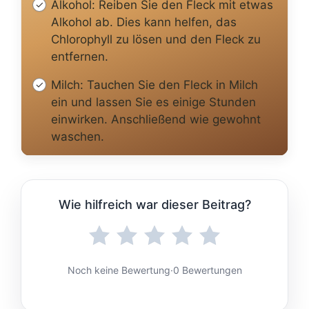
Alkohol: Reiben Sie den Fleck mit etwas
Alkohol ab. Dies kann helfen, das
Chlorophyll zu lösen und den Fleck zu
entfernen.
Milch: Tauchen Sie den Fleck in Milch
ein und lassen Sie es einige Stunden
einwirken. Anschließend wie gewohnt
waschen.
Wie hilfreich war dieser Beitrag?
Noch keine Bewertung
·
0 Bewertungen