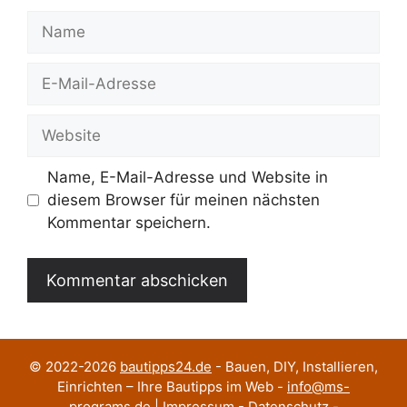
Name
E-
Mail-
Adresse
Website
Name, E-Mail-Adresse und Website in
diesem Browser für meinen nächsten
Kommentar speichern.
© 2022-2026
bautipps24.de
- Bauen, DIY, Installieren,
Einrichten – Ihre Bautipps im Web -
info@ms-
programs.de
|
Impressum
-
Datenschutz
-