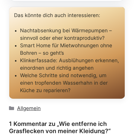
Das könnte dich auch interessieren:
Nachtabsenkung bei Wärmepumpen –
sinnvoll oder eher kontraproduktiv?
Smart Home für Mietwohnungen ohne
Bohren – so geht’s
Klinkerfassade: Ausblühungen erkennen,
einordnen und richtig angehen
Welche Schritte sind notwendig, um
einen tropfenden Wasserhahn in der
Küche zu reparieren?
Kategorien
Allgemein
1 Kommentar zu „Wie entferne ich
Grasflecken von meiner Kleidung?“