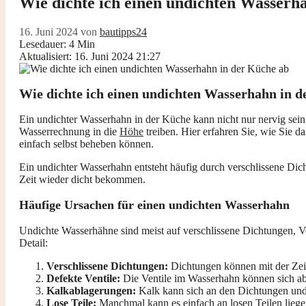
Wie dichte ich einen undichten Wasserh
16. Juni 2024
von
bautipps24
Lesedauer: 4 Min
Aktualisiert: 16. Juni 2024 21:27
Wie dichte ich einen undichten Wasserhahn in 
Ein undichter Wasserhahn in der Küche kann nicht nur nervig sein
Wasserrechnung in die
Höhe
treiben. Hier erfahren Sie, wie Sie d
einfach selbst beheben können.
Ein undichter Wasserhahn entsteht häufig durch verschlissene Dic
Zeit wieder dicht bekommen.
Häufige Ursachen für einen undichten Wasserhahn
Undichte Wasserhähne sind meist auf verschlissene Dichtungen, V
Detail:
Verschlissene Dichtungen:
Dichtungen können mit der Ze
Defekte Ventile:
Die Ventile im Wasserhahn können sich ab
Kalkablagerungen:
Kalk kann sich an den Dichtungen und 
Lose Teile:
Manchmal kann es einfach an losen Teilen liege