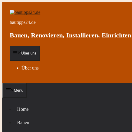
Zum
Inhalt
springen
bautipps24.de
Bauen, Renovieren, Installieren, Einrichten 
Über uns
Über uns
Menü
Home
Bauen