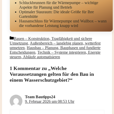
Schluckbrunnen für die Wärmepumpe – wichtige
Aspekte für Planung und Betrieb
Optimaler Stauraum: Die ideale Größe für Ihre
Gartenhütte
Hausanschluss für Wärmepumpe und Wallbox – wann
die vorhandene Leistung knapp wird
Kategorien
Bauen – Konstruktion, Tragfähigkeit und sichere
Umsetzung
,
Außenbereich – langlebig planen, wetterfest
umsetzen
,
Hausbau – Planung, Bauphasen und fundierte
Entscheidungen
,
Technik – Systeme integrieren, Energie
steuern, Abläufe automatisieren
1 Kommentar zu „Welche
Voraussetzungen gelten für den Bau in
einem Wasserschutzgebiet?“
Team Bautipps24
9. Februar 2026 um 08:53 Uhr