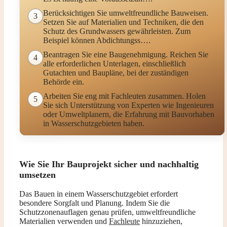
Berücksichtigen Sie umweltfreundliche Bauweisen.
3
Setzen Sie auf Materialien und Techniken, die den
Schutz des Grundwassers gewährleisten. Zum
Beispiel können Abdichtungss….
Beantragen Sie eine Baugenehmigung. Reichen Sie
4
alle erforderlichen Unterlagen, einschließlich
Gutachten und Baupläne, bei der zuständigen
Behörde ein.
Arbeiten Sie eng mit Fachleuten zusammen. Holen
5
Sie sich Unterstützung von Experten wie Ingenieuren
oder Umweltplanern, die Erfahrung mit Bauvorhaben
in Wasserschutzgebieten haben.
Wie Sie Ihr Bauprojekt sicher und nachhaltig
umsetzen
Das Bauen in einem Wasserschutzgebiet erfordert
besondere Sorgfalt und Planung. Indem Sie die
Schutzzonenauflagen genau prüfen, umweltfreundliche
Materialien verwenden und
Fachleute
hinzuziehen,