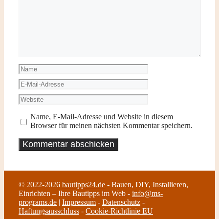
Name
E-
Mail-
Website
Adresse
Name, E-Mail-Adresse und Website in diesem
Browser für meinen nächsten Kommentar speichern.
© 2022-2026
bautipps24.de
- Bauen, DIY, Installieren,
Einrichten – Ihre Bautipps im Web -
info@ms-
programs.de
|
Impressum
-
Datenschutz
-
Haftungsausschluss
-
Cookie-Richtlinie EU