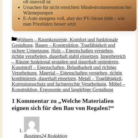
oft sinnvoll ist
Ursachen für nicht erreichten Mindestvolumenstrom bei
Wärmepumpen
E-Auto morgens voll, aber der PV-Strom fehlt – wie
man Prioritäten besser setzt
Kategorien
Wohnen – Raumkonzepte, Komfort und funktionale
Gestaltung
,
Bauen – Konstruktion, Tragfähigkeit und
sichere Umsetzung
,
Holz – Eigenschaften verstehen,
richtig verarbeiten, dauerhaft stabil einsetzen
,
Innenbereich
– Räume funktional gestalten und dauerhaft optimieren
,
Kunststoff – Eigenschaften, Belastbarkeit und richtige
Verarbeitung
,
Material – Eigenschaften verstehen, richtig
kombinieren, dauerhaft einsetzen
,
Metall – Tragfähigkeit,
Korrosionsschutz und fachgerechte Verarbeitung
,
Möbel –
Konstruktion, Ergonomie und langlebige Gestaltung
1 Kommentar zu „Welche Materialien
eignen sich für den Bau von Regalen?“
Bautipps24 Redaktion