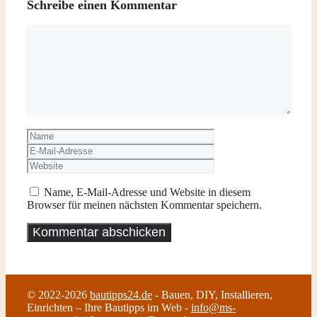
Schreibe einen Kommentar
Kommentar
Name
E-
Mail-
Website
Adresse
Name, E-Mail-Adresse und Website in diesem
Browser für meinen nächsten Kommentar speichern.
© 2022-2026
bautipps24.de
- Bauen, DIY, Installieren,
Einrichten – Ihre Bautipps im Web -
info@ms-