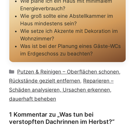
Wie plane ich ein Haus mit minimalem
Energieverbrauch?
Wie groß sollte eine Abstellkammer im
Haus mindestens sein?
Wie setze ich Akzente mit Dekoration im
Wohnzimmer?
Was ist bei der Planung eines Gäste-WCs
im Erdgeschoss zu beachten?
Kategorien
Putzen & Reinigen – Oberflächen schonen,
Rückstände gezielt entfernen
,
Reparieren –
Schäden analysieren, Ursachen erkennen,
dauerhaft beheben
1 Kommentar zu „Was tun bei
verstopften Dachrinnen im Herbst?“