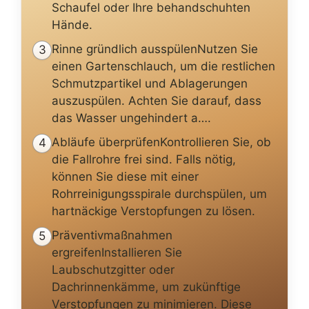
Schaufel oder Ihre behandschuhten
Hände.
Rinne gründlich ausspülenNutzen Sie
3
einen Gartenschlauch, um die restlichen
Schmutzpartikel und Ablagerungen
auszuspülen. Achten Sie darauf, dass
das Wasser ungehindert a….
Abläufe überprüfenKontrollieren Sie, ob
4
die Fallrohre frei sind. Falls nötig,
können Sie diese mit einer
Rohrreinigungsspirale durchspülen, um
hartnäckige Verstopfungen zu lösen.
Präventivmaßnahmen
5
ergreifenInstallieren Sie
Laubschutzgitter oder
Dachrinnenkämme, um zukünftige
Verstopfungen zu minimieren. Diese