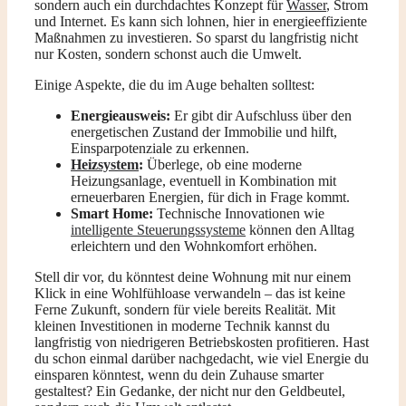
sondern auch ein durchdachtes Konzept für
Wasser
, Strom
und Internet. Es kann sich lohnen, hier in energieeffiziente
Maßnahmen zu investieren. So sparst du langfristig nicht
nur Kosten, sondern schonst auch die Umwelt.
Einige Aspekte, die du im Auge behalten solltest:
Energieausweis:
Er gibt dir Aufschluss über den
energetischen Zustand der Immobilie und hilft,
Einsparpotenziale zu erkennen.
Heizsystem
:
Überlege, ob eine moderne
Heizungsanlage, eventuell in Kombination mit
erneuerbaren Energien, für dich in Frage kommt.
Smart Home:
Technische Innovationen wie
intelligente Steuerungssysteme
können den Alltag
erleichtern und den Wohnkomfort erhöhen.
Stell dir vor, du könntest deine Wohnung mit nur einem
Klick in eine Wohlfühloase verwandeln – das ist keine
Ferne Zukunft, sondern für viele bereits Realität. Mit
kleinen Investitionen in moderne Technik kannst du
langfristig von niedrigeren Betriebskosten profitieren. Hast
du schon einmal darüber nachgedacht, wie viel Energie du
einsparen könntest, wenn du dein Zuhause smarter
gestaltest? Ein Gedanke, der nicht nur den Geldbeutel,