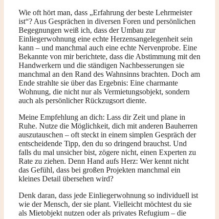
Wie oft hört man, dass „Erfahrung der beste Lehrmeister
ist“? Aus Gesprächen in diversen Foren und persönlichen
Begegnungen weiß ich, dass der Umbau zur
Einliegerwohnung eine echte Herzensangelegenheit sein
kann – und manchmal auch eine echte Nervenprobe. Eine
Bekannte von mir berichtete, dass die Abstimmung mit den
Handwerkern und die ständigen Nachbesserungen sie
manchmal an den Rand des Wahnsinns brachten. Doch am
Ende strahlte sie über das Ergebnis: Eine charmante
Wohnung, die nicht nur als Vermietungsobjekt, sondern
auch als persönlicher Rückzugsort diente.
Meine Empfehlung an dich: Lass dir Zeit und plane in
Ruhe. Nutze die Möglichkeit, dich mit anderen Bauherren
auszutauschen – oft steckt in einem simplen Gespräch der
entscheidende Tipp, den du so dringend brauchst. Und
falls du mal unsicher bist, zögere nicht, einen Experten zu
Rate zu ziehen. Denn Hand aufs Herz: Wer kennt nicht
das Gefühl, dass bei großen Projekten manchmal ein
kleines Detail übersehen wird?
Denk daran, dass jede Einliegerwohnung so individuell ist
wie der Mensch, der sie plant. Vielleicht möchtest du sie
als Mietobjekt nutzen oder als privates Refugium – die