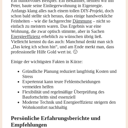
Ein humorvolles Beispiel: Ein Bekannter, nennen wir ihn
Peter, baute seine Einliegerwohnung in Eigenregie.
Anfangs klang alles nach einem tollen DIY-Projekt, doch
schon bald stellte sich heraus, dass einige handwerkliche
Feinheiten – wie die fachgerechte
Dämmung
– nicht so
einfach zu meistern waren. Das Ergebnis war eine
Wohnung, die zwar optisch stimmte, aber in Sachen
Energieeffizienz
erheblich zu wünschen übrig ließ.
Vielleicht kennst du das auch: Manchmal denkt man sich
„Das krieg ich schon hin“, und am Ende merkt man, dass
professionelle Hilfe Gold wert ist. 🙂
Einige der wichtigsten Fakten in Kürze:
Gründliche Planung reduziert langfristig Kosten und
Stress
Expertenrat kann teure Fehlentscheidungen
vermeiden helfen
Flexibilität und regelmäßige Überprüfung des
Baufortschritts sind essenziell
Moderne Technik und Energieeffizienz steigern den
Wohnkomfort nachhaltig
Persönliche Erfahrungsberichte und
Empfehlungen