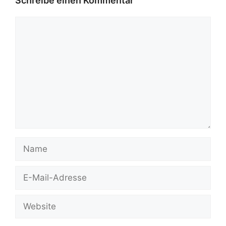
Schreibe einen Kommentar
Kommentar
Name
E-
Mail-
Adresse
Website