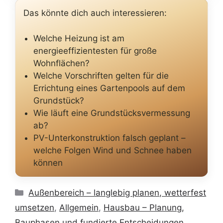
Das könnte dich auch interessieren:
Welche Heizung ist am
energieeffizientesten für große
Wohnflächen?
Welche Vorschriften gelten für die
Errichtung eines Gartenpools auf dem
Grundstück?
Wie läuft eine Grundstücksvermessung
ab?
PV-Unterkonstruktion falsch geplant –
welche Folgen Wind und Schnee haben
können
Kategorien
Außenbereich – langlebig planen, wetterfest
umsetzen
,
Allgemein
,
Hausbau – Planung,
Bauphasen und fundierte Entscheidungen