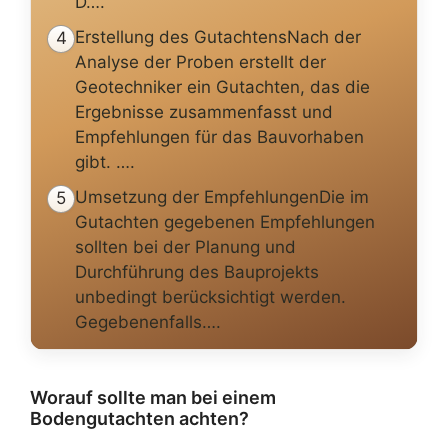
D….
Erstellung des GutachtensNach der
4
Analyse der Proben erstellt der
Geotechniker ein Gutachten, das die
Ergebnisse zusammenfasst und
Empfehlungen für das Bauvorhaben
gibt. ….
Umsetzung der EmpfehlungenDie im
5
Gutachten gegebenen Empfehlungen
sollten bei der Planung und
Durchführung des Bauprojekts
unbedingt berücksichtigt werden.
Gegebenenfalls….
Worauf sollte man bei einem
Bodengutachten achten?