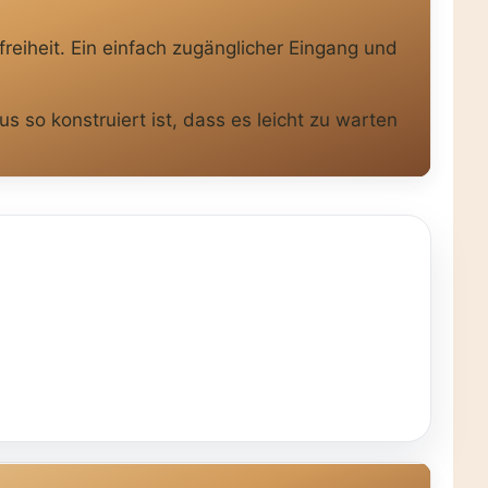
iheit. Ein einfach zugänglicher Eingang und
s so konstruiert ist, dass es leicht zu warten