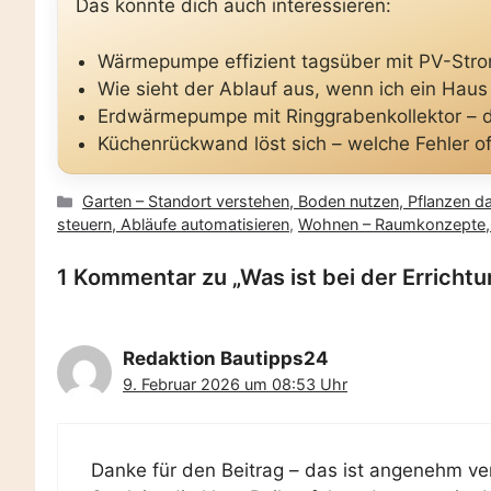
Das könnte dich auch interessieren:
Wärmepumpe effizient tagsüber mit PV-Strom
Wie sieht der Ablauf aus, wenn ich ein Haus 
Erdwärmepumpe mit Ringgrabenkollektor – d
Küchenrückwand löst sich – welche Fehler o
Kategorien
Garten – Standort verstehen, Boden nutzen, Pflanzen d
steuern, Abläufe automatisieren
,
Wohnen – Raumkonzepte, K
1 Kommentar zu „Was ist bei der Errich
Redaktion Bautipps24
9. Februar 2026 um 08:53 Uhr
Danke für den Beitrag – das ist angenehm ve