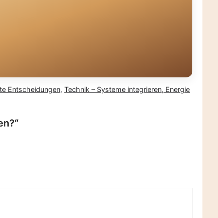
rte Entscheidungen
,
Technik – Systeme integrieren, Energie
en?“