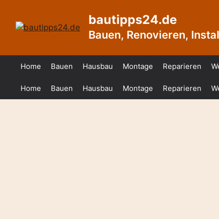
Zum
bautipps24.de
Inhalt
springen
Bauen, Renovieren, Install
Home
Bauen
Hausbau
Montage
Reparieren
W
Home
Bauen
Hausbau
Montage
Reparieren
W