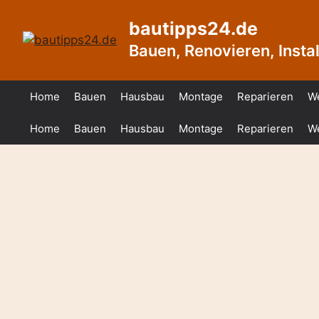
Zum
bautipps24.de
Inhalt
springen
Bauen, Renovieren, Install
Home
Bauen
Hausbau
Montage
Reparieren
W
Home
Bauen
Hausbau
Montage
Reparieren
W