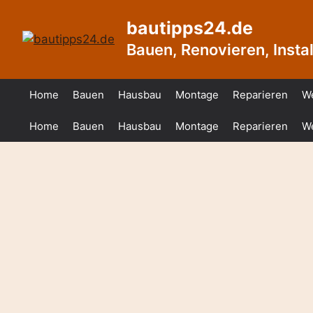
Zum
bautipps24.de
Inhalt
springen
Bauen, Renovieren, Install
Home
Bauen
Hausbau
Montage
Reparieren
W
Home
Bauen
Hausbau
Montage
Reparieren
W