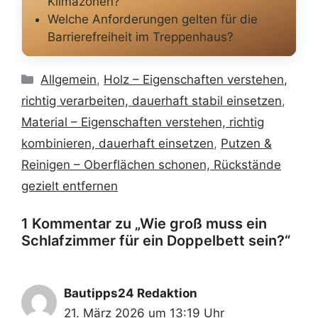
Klimazonen?
Welche Anforderungen gelten für die
Barrierefreiheit im Treppenhaus?
Kategorien
Allgemein
,
Holz – Eigenschaften verstehen,
richtig verarbeiten, dauerhaft stabil einsetzen
,
Material – Eigenschaften verstehen, richtig
kombinieren, dauerhaft einsetzen
,
Putzen &
Reinigen – Oberflächen schonen, Rückstände
gezielt entfernen
1 Kommentar zu „Wie groß muss ein
Schlafzimmer für ein Doppelbett sein?“
Bautipps24 Redaktion
21. März 2026 um 13:19 Uhr