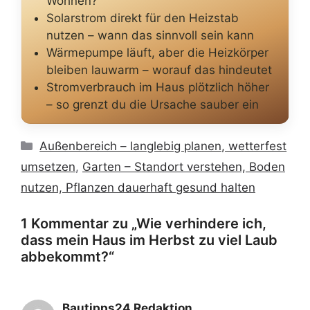
Wohnen?
Solarstrom direkt für den Heizstab
nutzen – wann das sinnvoll sein kann
Wärmepumpe läuft, aber die Heizkörper
bleiben lauwarm – worauf das hindeutet
Stromverbrauch im Haus plötzlich höher
– so grenzt du die Ursache sauber ein
Kategorien
Außenbereich – langlebig planen, wetterfest
umsetzen
,
Garten – Standort verstehen, Boden
nutzen, Pflanzen dauerhaft gesund halten
1 Kommentar zu „Wie verhindere ich,
dass mein Haus im Herbst zu viel Laub
abbekommt?“
Bautipps24 Redaktion