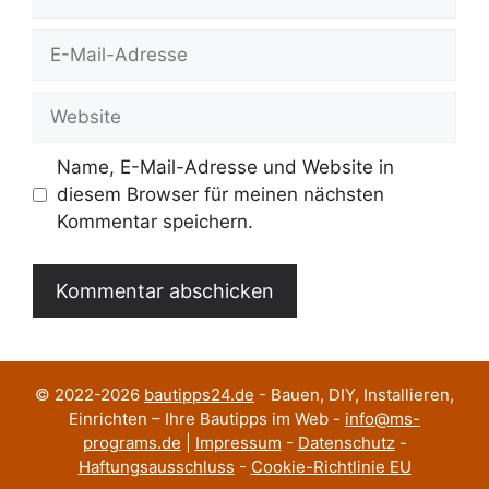
E-
Mail-
Adresse
Website
Name, E-Mail-Adresse und Website in
diesem Browser für meinen nächsten
Kommentar speichern.
© 2022-2026
bautipps24.de
- Bauen, DIY, Installieren,
Einrichten – Ihre Bautipps im Web -
info@ms-
programs.de
|
Impressum
-
Datenschutz
-
Haftungsausschluss
-
Cookie-Richtlinie EU