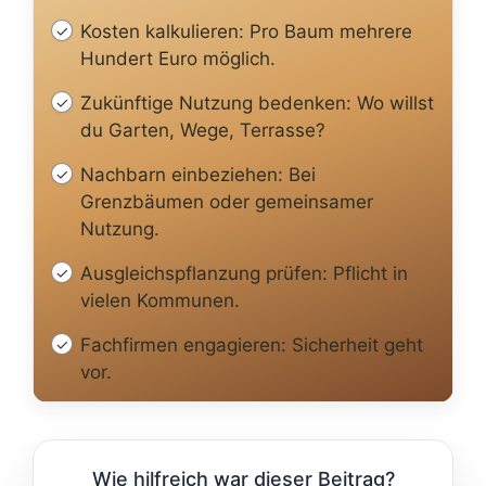
Kosten kalkulieren: Pro Baum mehrere
Hundert Euro möglich.
Zukünftige Nutzung bedenken: Wo willst
du Garten, Wege, Terrasse?
Nachbarn einbeziehen: Bei
Grenzbäumen oder gemeinsamer
Nutzung.
Ausgleichspflanzung prüfen: Pflicht in
vielen Kommunen.
Fachfirmen engagieren: Sicherheit geht
vor.
Wie hilfreich war dieser Beitrag?