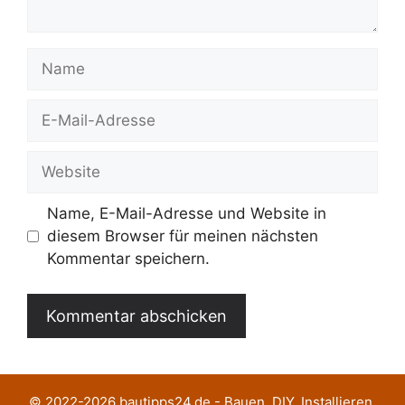
Name
E-
Mail-
Adresse
Website
Name, E-Mail-Adresse und Website in
diesem Browser für meinen nächsten
Kommentar speichern.
© 2022-2026
bautipps24.de
- Bauen, DIY, Installieren,